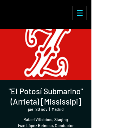
Enric Martínez
Castignani
"El Potosí Submarino"
(Arrieta) [Mississipi]
jue, 20 nov
  |  
Madrid
Rafael Villalobos, Staging
Ivan López Reinoso, Conductor