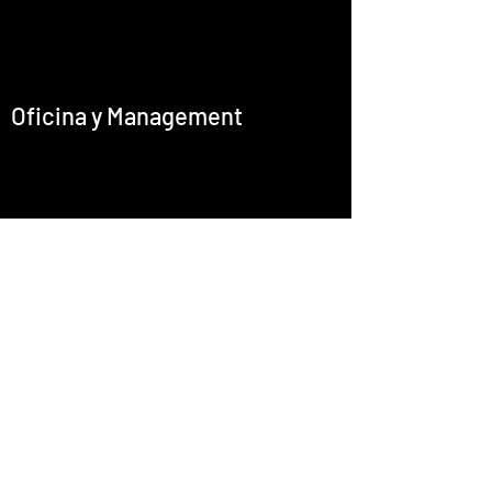
Oficina y Management
office@emcastignani.com
Prensa
Barítono
Director Artístico
Cultura I+D