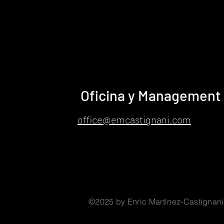
Oficina y Management
office@emcastignani.com
©2025 by Enric Martínez-Castignani