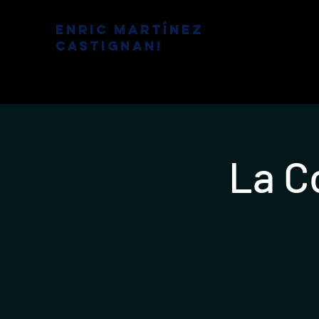
Enric Martínez
Castignani
La Co