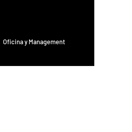
Oficina y Management
office@emcastignani.com
Prensa
Barítono
Director Artístico
Cultura I+D