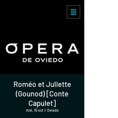
Enric Martínez
Castignani
Roméo et Juliette
(Gounod) [Conte
Capulet]
mié, 15 oct
  |  
Oviedo