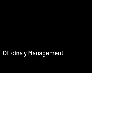
Oficina y Management
office@emcastignani.com
Prensa
Barítono