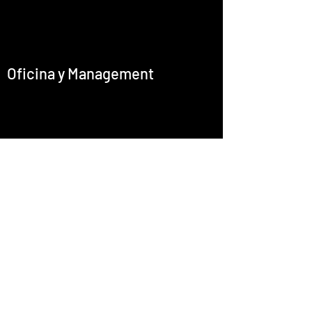
Oficina y Management
office@emcastignani.com
Prensa
Barítono
Director Artístico
Cultura I+D