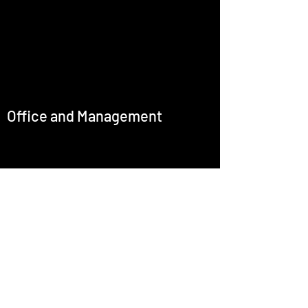
Office and Management
office@emcastignani.com
Press
Baritone
Artistic Director