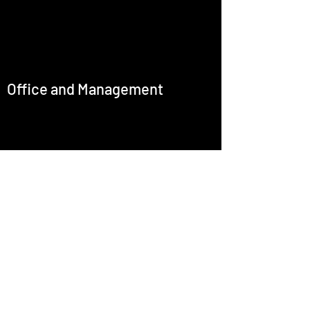
Office and Management
office@emcastignani.com
Press
Baritone
Artistic Director
Culture R+D