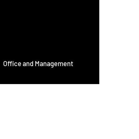
Office and Management
office@emcastignani.com
Press
Baritone