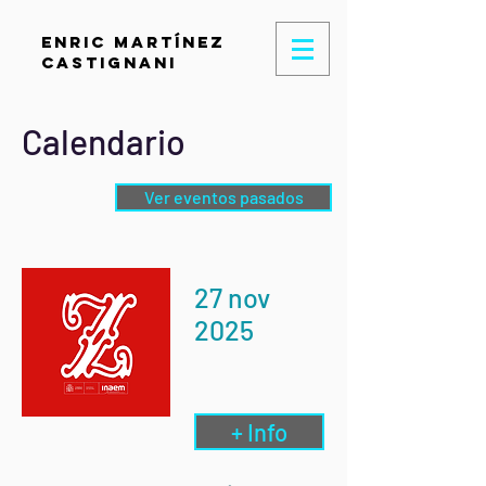
Enric Martínez
Castignani
Calendario
Ver eventos pasados
27 nov
2025
+ Info